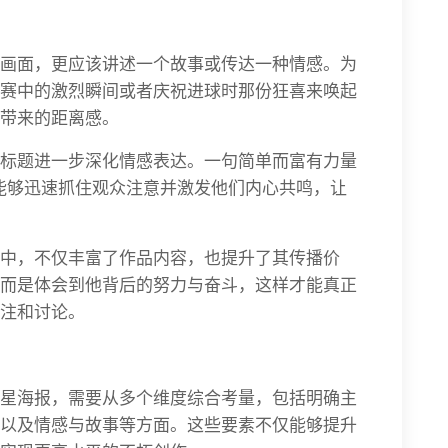
画面，更应该讲述一个故事或传达一种情感。为
赛中的激烈瞬间或者庆祝进球时那份狂喜来唤起
带来的距离感。
标题进一步深化情感表达。一句简单而富有力量
，能够迅速抓住观众注意并激发他们内心共鸣，让
中，不仅丰富了作品内容，也提升了其传播价
而是体会到他背后的努力与奋斗，这样才能真正
注和讨论。
星海报，需要从多个维度综合考量，包括明确主
以及情感与故事等方面。这些要素不仅能够提升