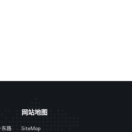
网站地图
十东路
SiteMap