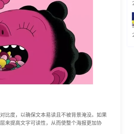
对比度，以确保文本易读且不被背景淹没。如果
层来提高文字可读性，从而使整个海报更加协