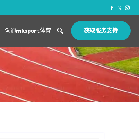
沟通
mksport体育
获取服务支持