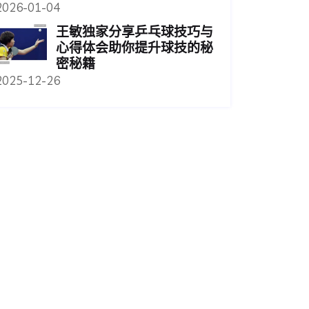
2026-01-04
王敏独家分享乒乓球技巧与
心得体会助你提升球技的秘
密秘籍
2025-12-26