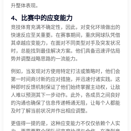
升整体表现。
4、比赛中的应变能力
竞技体育充满不确定性，因此，对变化环境做出的
快速反应至关重要。在赛事期间，重庆网球队凭借
其卓越应变能力，在面对不同类型对手及突发状况
时，总能找到最佳解决方案。他们具备迅速评估局
势并调整战略思路的一流能力。
例如，当发现对方使用特定打法或策略时，他们会
第一时间商讨新的应对措施，并迅速付诸实践。这
种即时反馈机制保证了他们始终掌握主动权，让敌
人难以预测其下一步动作。此外，各成员之间良好
的沟通也确保了信息传递畅通无阻，让每个人都能
及时了解当前状况并作出相应调整。
更值得一提的是，这种应变能力不仅仅依赖个人实