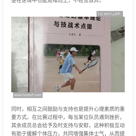
便在逆境中也能迎难而上，不轻言放弃。
同时，相互之间鼓励与支持也是提升心理素质的重
要方式。在比赛过程中，每当某位队员遇到挫折，
其余成员总会给予及时支持与安慰，这种积极互动
有助于缓解个体压力，共同增强集体士气，从而提