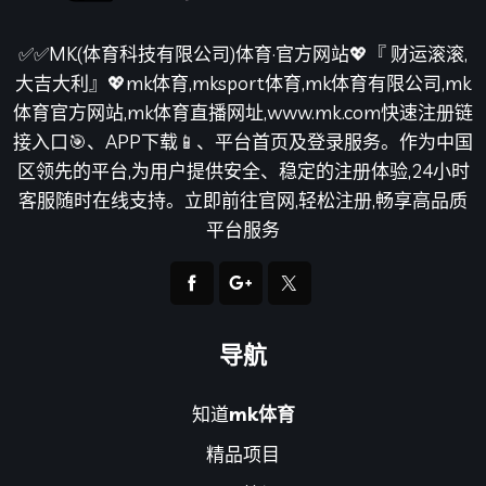
✅✅MK(体育科技有限公司)体育·官方网站💖『 财运滚滚,
大吉大利』💖mk体育,mksport体育,mk体育有限公司,mk
体育官方网站,mk体育直播网址,www.mk.com快速注册链
接入口🎯、APP下载📱、平台首页及登录服务。作为中国
区领先的平台,为用户提供安全、稳定的注册体验,24小时
客服随时在线支持。立即前往官网,轻松注册,畅享高品质
平台服务
导航
知道
mk体育
精品项目