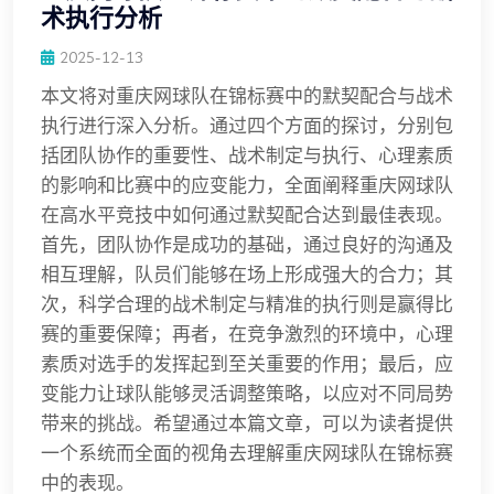
术执行分析
2025-12-13
本文将对重庆网球队在锦标赛中的默契配合与战术
执行进行深入分析。通过四个方面的探讨，分别包
括团队协作的重要性、战术制定与执行、心理素质
的影响和比赛中的应变能力，全面阐释重庆网球队
在高水平竞技中如何通过默契配合达到最佳表现。
首先，团队协作是成功的基础，通过良好的沟通及
相互理解，队员们能够在场上形成强大的合力；其
次，科学合理的战术制定与精准的执行则是赢得比
赛的重要保障；再者，在竞争激烈的环境中，心理
素质对选手的发挥起到至关重要的作用；最后，应
变能力让球队能够灵活调整策略，以应对不同局势
带来的挑战。希望通过本篇文章，可以为读者提供
一个系统而全面的视角去理解重庆网球队在锦标赛
中的表现。