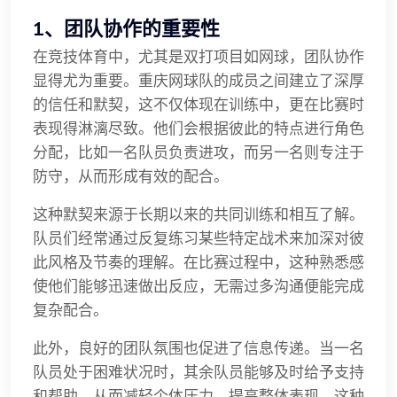
1、团队协作的重要性
在竞技体育中，尤其是双打项目如网球，团队协作
显得尤为重要。重庆网球队的成员之间建立了深厚
的信任和默契，这不仅体现在训练中，更在比赛时
表现得淋漓尽致。他们会根据彼此的特点进行角色
分配，比如一名队员负责进攻，而另一名则专注于
防守，从而形成有效的配合。
这种默契来源于长期以来的共同训练和相互了解。
队员们经常通过反复练习某些特定战术来加深对彼
此风格及节奏的理解。在比赛过程中，这种熟悉感
使他们能够迅速做出反应，无需过多沟通便能完成
复杂配合。
此外，良好的团队氛围也促进了信息传递。当一名
队员处于困难状况时，其余队员能够及时给予支持
和帮助，从而减轻个体压力，提高整体表现。这种