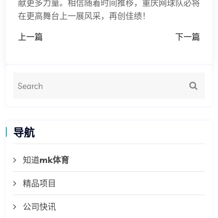
献更多力量。相信随着时间推移，重庆网球队必将
在更高舞台上一展风采，再创佳绩！
上一篇
下一篇
导航
知道
mk体育
精品项目
公司快讯