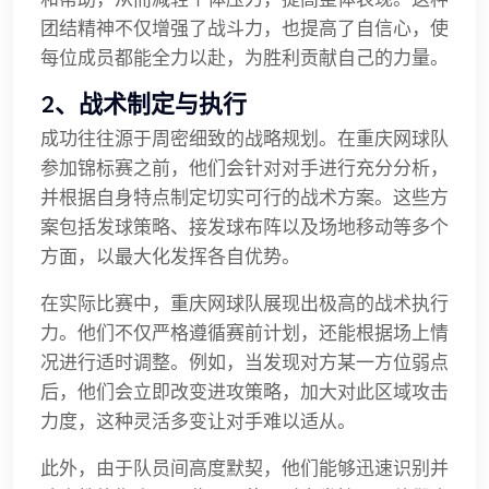
团结精神不仅增强了战斗力，也提高了自信心，使
每位成员都能全力以赴，为胜利贡献自己的力量。
2、战术制定与执行
成功往往源于周密细致的战略规划。在重庆网球队
参加锦标赛之前，他们会针对对手进行充分分析，
并根据自身特点制定切实可行的战术方案。这些方
案包括发球策略、接发球布阵以及场地移动等多个
方面，以最大化发挥各自优势。
在实际比赛中，重庆网球队展现出极高的战术执行
力。他们不仅严格遵循赛前计划，还能根据场上情
况进行适时调整。例如，当发现对方某一方位弱点
后，他们会立即改变进攻策略，加大对此区域攻击
力度，这种灵活多变让对手难以适从。
此外，由于队员间高度默契，他们能够迅速识别并